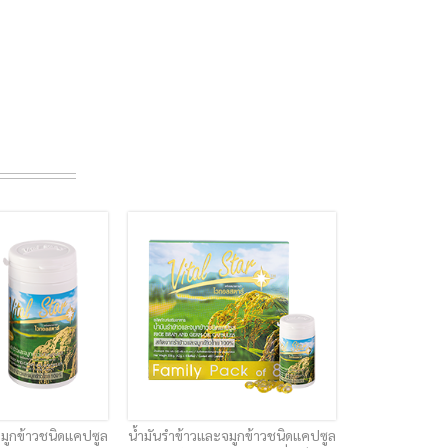
จมูกข้าวชนิดแคปซูล
น้ำมันรำข้าวและจมูกข้าวชนิดแคปซูล
สเลนต้า บีลีน ผ