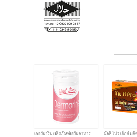
เดอร์มารีน ผลิตภัณฑ์เสริมอาหาร
มัลติ โปร เอ็กซ์ ผล