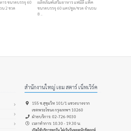
าหาร ขนาดบรรจุ 60
ผลิตภัณฑ์เสริมอาหาร แฟมิลี่ แพ็ค
ขนาดบรรจุ 25 
วน 2 ขวด
ขนาดบรรจุ 60 แคปซูล/ขวด จำนวน
8 ..
สำนักงานใหญ่ เอม สตาร์ เน็ทเวิร์ค
155 ซ.สุขุมวิท 101/1 เเขวงบางจาก
เขตพระโขนง กรุงเทพฯ 10260
ฝ่ายบริการ: 02-726-9030
เวลาทำการ: 10.30 - 19.30 น.
เปิดให้บริการทุกวัน ไม่เว้นวันหยุดนักขัตฤกษ์