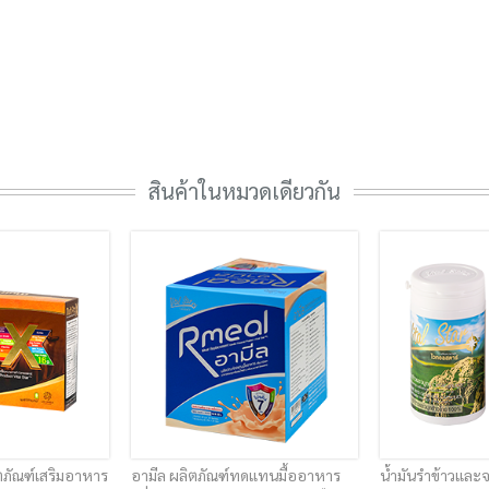
สินค้าในหมวดเดียวกัน
ิตภัณฑ์​เสริมอาหาร
อามีล ผลิตภัณฑ์ทดแทนมื้ออาหาร
น้ำมันรำข้าวและ