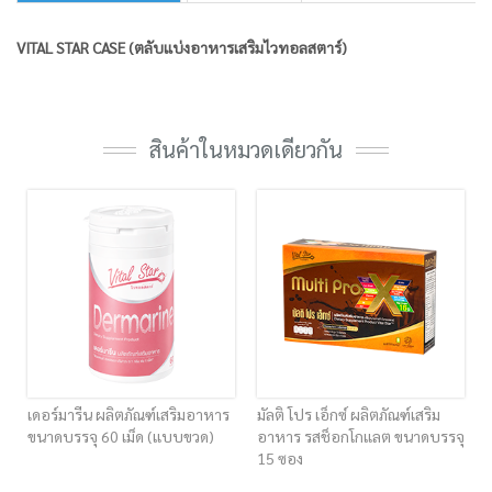
VITAL STAR CASE (ตลับแบ่งอาหารเสริมไวทอลสตาร์)
สินค้าในหมวดเดียวกัน
เดอร์มารีน ผลิตภัณฑ์เสริมอาหาร
มัลติ โปร เอ็กซ์ ผลิตภัณฑ์​เสริม
ขนาดบรรจุ 60 เม็ด (แบบขวด)
อาหาร รสช็อกโกแลต ขนาดบรรจุ
15 ซอง